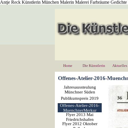
Antje Reck Künstlerin München Malerin Malerei Farbräume Gedichte
Direkt zum Seiteninhalt
Home
Die Künstlerin
Aktuelles
Offenes-Atelier-2016-Muenc
Menü überspringen
Jahresaussteulung
Münchner Süden
Pullach 2022
Publikumspreis 2019
Offenes-Atelier-2016-
MuenchnerMerkur
Flyer 2013 Mai
Friedrichshafen
Flyer 2012 Oktober